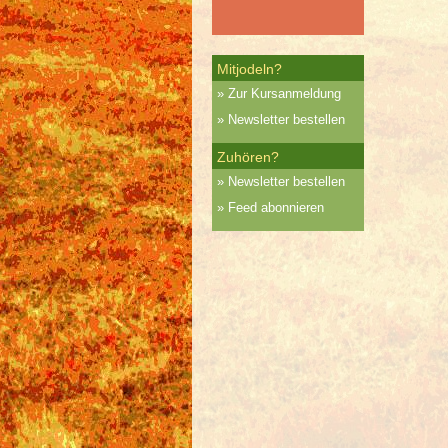
Mitjodeln?
Zur Kursanmeldung
Newsletter bestellen
Zuhören?
Newsletter bestellen
Feed abonnieren