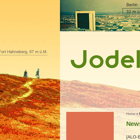
Home
»
News
[ALO-