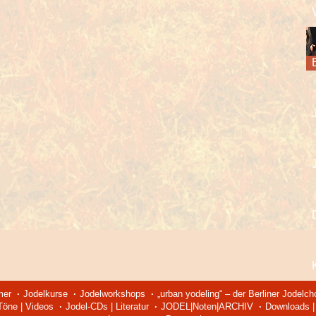
mer
Jodelkurse
Jodelworkshops
„urban yodeling“ – der Berliner Jodelch
 Töne | Videos
Jodel-CDs | Literatur
JODEL|Noten|ARCHIV
Downloads | 