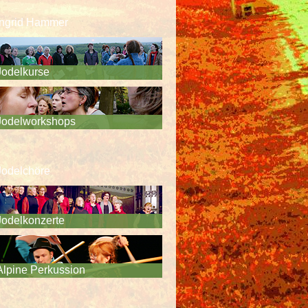
Ingrid Hammer
Jodelkurse
Jodelworkshops
Jodelchöre
Jodelkonzerte
Alpine Perkussion