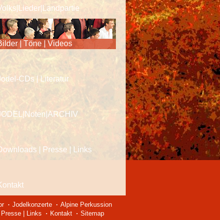
Volks|Lieder|Landpartie
Bilder | Töne | Videos
Jodel-CDs | Literatur
JODEL|Noten|ARCHIV
Downloads | Presse | Links
Kontakt
or
Jodelkonzerte
Alpine Perkussion
Presse | Links
Kontakt
Sitemap