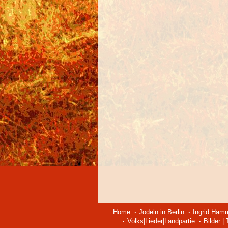
Home
Jodeln in Berlin
Ingrid Ham
Volks|Lieder|Landpartie
Bilder |