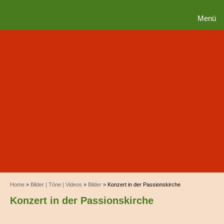
MENÜ
Menü
Home
»
Bilder | Töne | Videos
»
Bilder
»
Konzert in der Passionskirche
Konzert in der Passionskirche