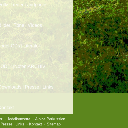
Volks|Lieder|Landpartie
Bilder | Töne | Videos
Jodel-CDs | Literatur
JODEL|Noten|ARCHIV
Downloads | Presse | Links
Kontakt
or
Jodelkonzerte
Alpine Perkussion
Presse | Links
Kontakt
Sitemap