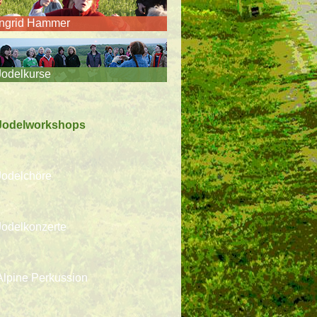
Ingrid Hammer
Jodelkurse
Jodelworkshops
Jodelchöre
Jodelkonzerte
Alpine Perkussion