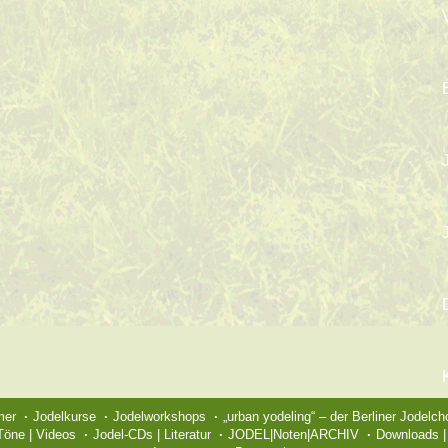
mer
Jodelkurse
Jodelworkshops
„urban yodeling“ – der Berliner Jodelch
 Töne | Videos
Jodel-CDs | Literatur
JODEL|Noten|ARCHIV
Downloads | 