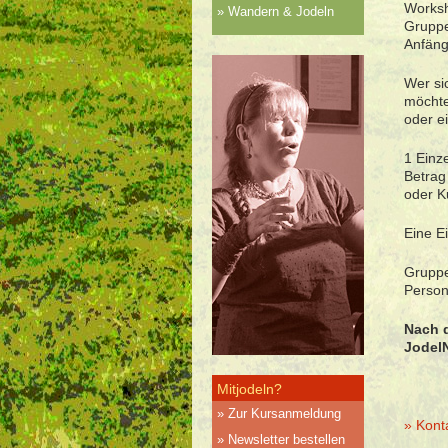
Worksh
Wandern & Jodeln
Gruppe
Anfäng
Wer si
möchte
oder e
1 Einz
Betrag 
oder K
Eine E
Gruppe
Person
Nach 
Jodel
Mitjodeln?
Zur Kursanmeldung
» Kont
Newsletter bestellen