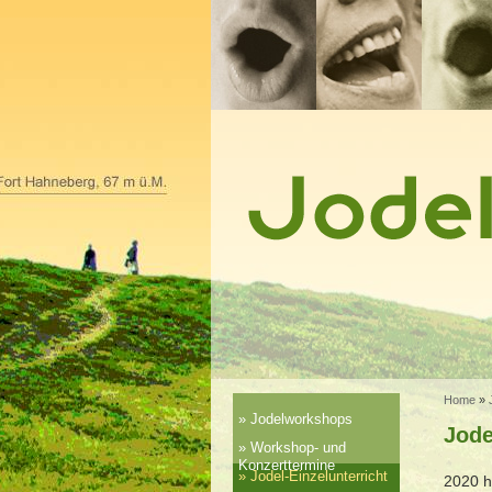
Home
»
Jodelworkshops
Jode
Workshop- und
Konzerttermine
Jodel-Einzelunterricht
2020 h