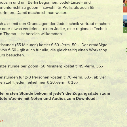
ops in und um Berlin begonnen, Jodel-Einzel- und
nunterricht zu geben – sowohl für Profis als auch für
erInnen. Damit mache ich nun weiter.
ch also mit den Grundlagen der Jodeltechnik vertraut machen
 oder etwas vertiefen – einen Jodler, eine regionale Technik
in Thema – ist herzlich willkommen.
elstunde (55 Minuten) kostet € 60.-/erm. 50.-. Der ermäßigte
von € 50.- gilt auch für alle, die gleichzeitig einen Workshop
urs besuchen.
inzelstunde per Zoom (50 Minuten) kostet € 45.-/erm. 35.-.
nstunden für 2-3 Personen kosten € 70.-/erm. 60.-, ab vier
en zahlt jeder Teilnehmer € 20.-/erm. € 15.-
der ersten Stunde bekommt jede*r die Zugangsdaten zum
NotenArchiv mit Noten und Audios zum Download.
akt