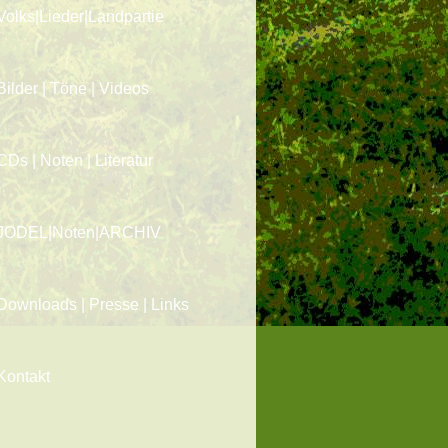
Volks|Lieder|Landpartie
Bilder | Töne | Videos
CDs | Noten | Literatur
JODEL|Noten|ARCHIV
Downloads | Presse | Links
Kontakt