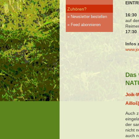
EINTR
Zuhören?
16:30 
Newsletter bestellen
auf de
Feed abonnieren
Reime
17:30 
Infos 
www.jo
.
Das 
NAT
Joik-
Ailloš
Auch z
eingel
der sa
nicht 
auch n