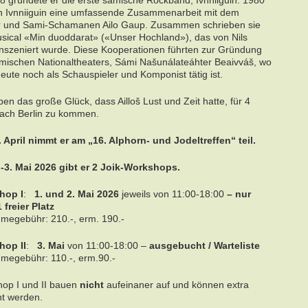
8 gründete er die erste samische Rockband, Ivnniiguin. 1980
 Ivnniiguin eine umfassende Zusammenarbeit mit dem
r und Sami-Schamanen Ailo Gaup. Zusammen schrieben sie
sical «Min duoddarat» («Unser Hochland»), das von Nils
nszeniert wurde. Diese Kooperationen führten zur Gründung
mischen Nationaltheaters, Sámi Našunálateáhter Beaivváš, wo
heute noch als Schauspieler und Komponist tätig ist.
en das große Glück, dass Ailloš Lust und Zeit hatte, für 4
ach Berlin zu kommen.
 April nimmt er am „16. Alphorn- und Jodeltreffen“ teil.
-3. Mai 2026 gibt er 2 Joik-Workshops.
hop I
:
1. und 2. Mai 2026
jeweils von 11:00-18:00
– nur
 freier Platz
hmegebühr: 210.-, erm. 190.-
hop II
:
3. Mai
von 11:00-18:00 –
ausgebucht / Warteliste
hmegebühr: 110.-, erm.90.-
op I und II bauen
nicht
aufeinaner auf und können extra
t werden.