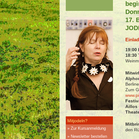
begi
Donn
17.
JOD
Einla
19:00
18:30 
Weinm
Mitwir
Alpho
Berlin
Zum Gi
www.p
Festiv
Aillos
Theate
Mitjodeln?
Mitbri
Zur Kursanmeldung
den R
Newsletter bestellen