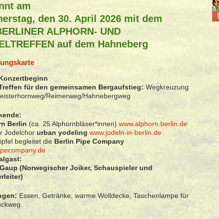
nnt am
erstag, den 30. April 2026 mit dem
 BERLINER ALPHORN- UND
ELTREFFEN auf dem Hahneberg
dungskarte
 Konzertbeginn
Treffen für den gemeinsamen Bergaufstieg:
Wegkreuzung
eisterhornweg/Reimerweg/Hahnebergweg
kende:
rn Berlin
(ca. 25 Alphornbläser*innen)
www.alphorn.berlin.de
er Jodelchor
urban yodeling
www.jodeln-in-berlin.de
pfel begleitet die
Berlin Pipe Company
ipecompany.de
algast:
 Gaup
(Norwegischer Joiker, Schauspieler und
rleiter)
ngen:
Essen, Getränke, warme Wolldecke, Taschenlampe für
ückweg.