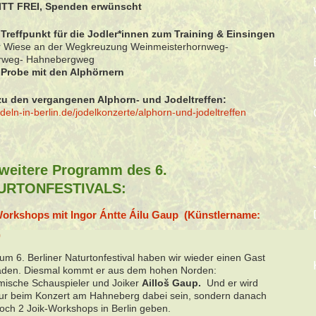
ITT FREI, Spenden erwünscht
Treffpunkt für die Jodler*innen zum Training & Einsingen
r Wiese an der Wegkreuzung Weinmeisterhornweg-
rweg- Hahnebergweg
Probe mit den Alphörnern
zu den vergangenen Alphorn- und Jodeltreffen:
deln-in-berlin.de/jodelkonzerte/alphorn-und-jodeltreffen
weitere Programm des 6.
URTONFESTIVALS:
Workshops mit Ingor Ántte Áilu Gaup (Künstlername:
)
um 6. Berliner Naturtonfestival haben wir wieder einen Gast
aden. Diesmal kommt er aus dem hohen Norden:
mische Schauspieler und Joiker
Ailloš Gaup.
Und er wird
nur beim Konzert am Hahneberg dabei sein, sondern danach
och 2 Joik-Workshops in Berlin geben.