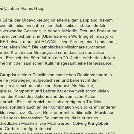
oš
@Johan Mathis Gaup
n Sámi, der Urbevölkerung im ehemaligen Lappland, bekam
ind als Initiationsgabe einen Joik. Joiks sind dem Jodeln
nt verwandte Gesänge, in denen Melodie, Text und Bedeutung
ander verflochten sind (Überreste von Wortmagie): man joikt
ÜBER etwas, man joikt ETWAS – eine Person, eine Landschaft,
tier, einen Wolf. Die katholischen Missionare fürchteten
ar die Kraft dieser Gesänge so sehr, dass sie das Joiken
en. Erst seit den 80er Jahren des 20. Jhdts. erlebt das Joiken
en mit der samischen Kultur insgesamt eine Renaissance.
 Gaup
ist in einer Familie von samischen Rentierzüchtern in
eine (Norwegen) aufgewachsen und beherrscht den
onellen Joik schon seit seiner Kindheit. Als Musiker,
pieler, Komponist und Lehrer hat er weltweit schon vielen
en die Kunst des Joikens und die samische Kultur
bracht. Er ist aber nicht nur mit der eigenen Tradition
den, sondern auch an der Kombination von Joiks mit anderen
ilen wie Jazz, Klassik, Rock oder mit traditioneller Musik aus
n Ländern interessiert. So kommt es, dass er mit so
chiedlichen Musikern wie Mich Gerber, Solveig Kringlebotn
an Garbarek aufgetreten ist.