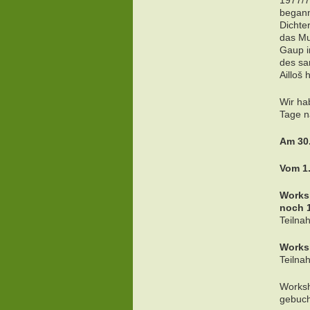
1977/7
begann
Dichte
das Mu
Gaup i
des sa
Ailloš 
Wir hab
Tage n
Am 30.
Vom 1.
Works
noch 1
Teilna
Works
Teilna
Worksh
gebuch