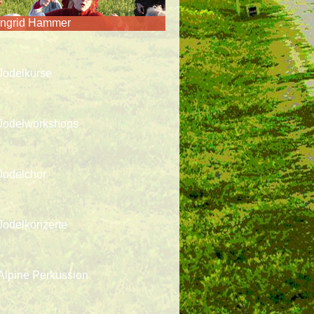
Ingrid Hammer
Jodelkurse
Jodelworkshops
Jodelchor
Jodelkonzerte
Alpine Perkussion