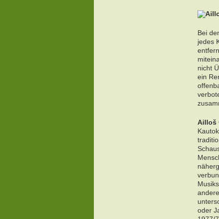
Aill
Bei de
jedes K
entfer
mitein
nicht 
ein Ren
offenb
verbot
zusamm
Ailloš
Kautok
traditi
Schaus
Mensch
näherge
verbun
Musikst
andere
unters
oder J