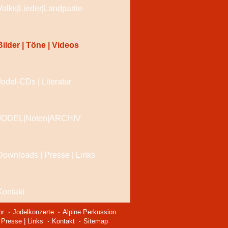
Volks|Lieder|Landpartie
Bilder | Töne | Videos
Jodel-CDs | Literatur
JODEL|Noten|ARCHIV
Downloads | Presse | Links
Kontakt
or
Jodelkonzerte
Alpine Perkussion
Presse | Links
Kontakt
Sitemap