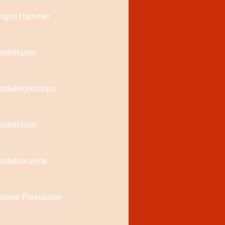
Ingrid Hammer
Jodelkurse
Jodelworkshops
Jodelchöre
Jodelkonzerte
Alpine Perkussion