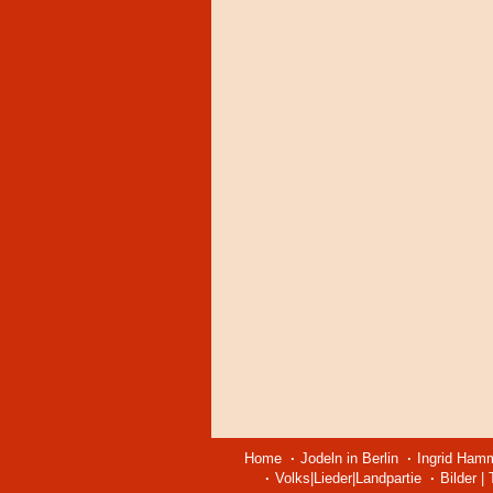
Home
Jodeln in Berlin
Ingrid Ham
Volks|Lieder|Landpartie
Bilder |