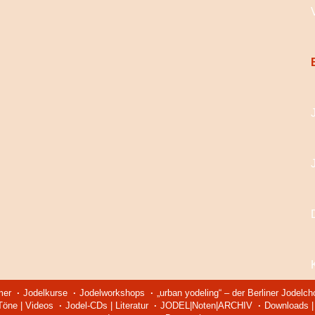
mer
Jodelkurse
Jodelworkshops
„urban yodeling“ – der Berliner Jodelch
 Töne | Videos
Jodel-CDs | Literatur
JODEL|Noten|ARCHIV
Downloads | 