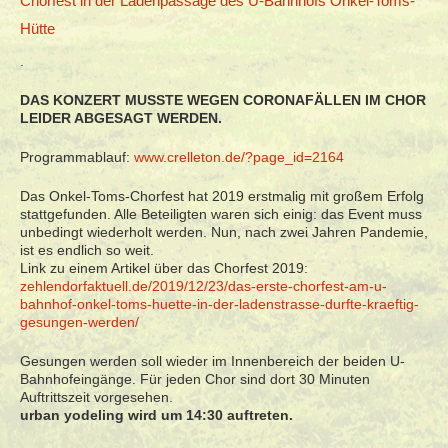
Chorfest in der Ladenpassage des U-Bahnhofs Onkel-Toms-
Hütte
.
DAS KONZERT MUSSTE WEGEN CORONAFÄLLEN IM CHOR
LEIDER ABGESAGT WERDEN.
Programmablauf:
www.crelleton.de/?page_id=2164
Das Onkel-Toms-Chorfest hat 2019 erstmalig mit großem Erfolg
stattgefunden. Alle Beteiligten waren sich einig: das Event muss
unbedingt wiederholt werden. Nun, nach zwei Jahren Pandemie,
ist es endlich so weit.
Link zu einem Artikel über das Chorfest 2019:
zehlendorfaktuell.de/2019/12/23/das-erste-chorfest-am-u-
bahnhof-onkel-toms-huette-in-der-ladenstrasse-durfte-kraeftig-
gesungen-werden/
Gesungen werden soll wieder im Innenbereich der beiden U-
Bahnhofeingänge. Für jeden Chor sind dort 30 Minuten
Auftrittszeit vorgesehen.
urban yodeling wird um 14:30 auftreten.