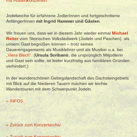
mit Hüttenkonzerten
Jodelwoche für erfahrene JodlerInnen und fortgeschrittene
AnfängerInnen
mit Ingrid Hammer und Gästen
.
Wir freuen uns, dass wir in diesem Jahr wieder einmal
Michael
Reiter
vom Steirischen Volksliedwerk (Jodeln und Paschen) als
unsern Gast begrüßen können – trotz seines
Dauerengagements als Musiklehrer und als Musiker u.a. bei
„Viera Blech“
. (
Ursula Scribano
, die ursprünglich Mitjodlerin
und Gast sein sollte, ist leider kurzfristig aus familiären Gründen
verhindert.)
In der wunderschönen Gebirgslandschaft des Dachsteingebiets
mit Blick auf die Niederen Tauern machen wir leichte
Wandertouren mit dem Schwerpunkt Jodeln.
» INFOS
« Zurück zum Konzertarchiv
« Zurück zum Konzertarchiv