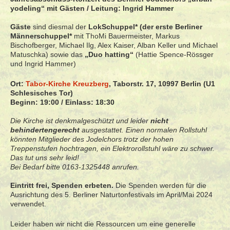
yodeling“ mit Gästen / Leitung: Ingrid Hammer
Gäste
sind diesmal der
LokSchuppel* (der erste Berliner
Männerschuppel*
mit ThoMi Bauermeister, Markus
Bischofberger, Michael Ilg, Alex Kaiser, Alban Keller und Michael
Matuschka) sowie das
„Duo hatting“
(Hattie Spence-Rössger
und Ingrid Hammer)
Ort:
Tabor-Kirche Kreuzberg
, Taborstr. 17, 10997 Berlin (U1
Schlesisches Tor)
Beginn: 19:00 / Einlass: 18:30
Die Kirche ist denkmalgeschützt und leider
nicht
behindertengerecht
ausgestattet. Einen normalen Rollstuhl
könnten Mitglieder des Jodelchors trotz der hohen
Treppenstufen hochtragen, ein Elektrorollstuhl wäre zu schwer.
Das tut uns sehr leid!
Bei Bedarf bitte 0163-1325448 anrufen.
Eintritt frei, Spenden erbeten.
Die Spenden werden für die
Ausrichtung des 5. Berliner Naturtonfestivals im April/Mai 2024
verwendet.
Leider haben wir nicht die Ressourcen um eine generelle