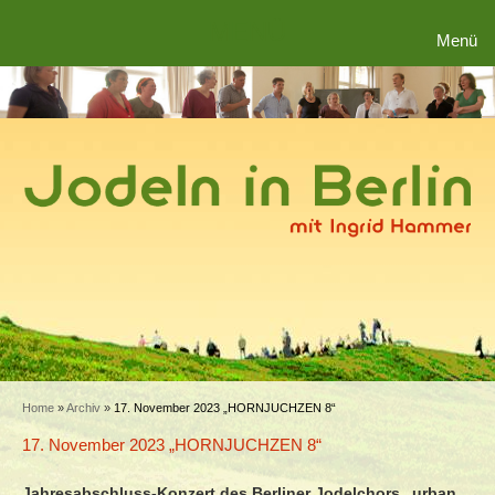
MENÜ
Menü
Home
»
Archiv
»
17. November 2023 „HORNJUCHZEN 8“
17. November 2023 „HORNJUCHZEN 8“
Jahresabschluss-Konzert des Berliner Jodelchors „urban