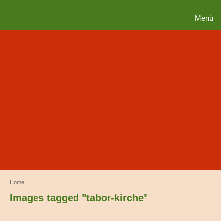
MENÜ
Menü
Home
Images tagged "tabor-kirche"