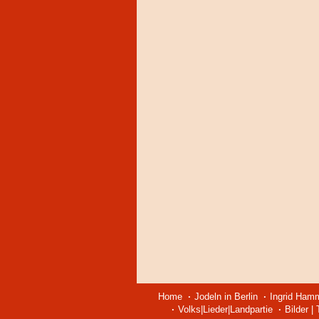
Home
Jodeln in Berlin
Ingrid Ham
Volks|Lieder|Landpartie
Bilder |