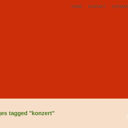
HOME
KONTAKT
SITEMA
es tagged "konzert"