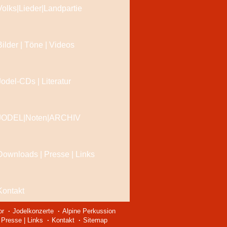
Volks|Lieder|Landpartie
Bilder | Töne | Videos
Jodel-CDs | Literatur
JODEL|Noten|ARCHIV
Downloads | Presse | Links
Kontakt
or
Jodelkonzerte
Alpine Perkussion
Presse | Links
Kontakt
Sitemap