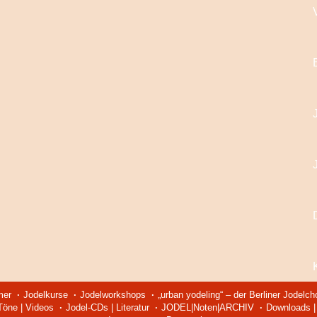
mer
Jodelkurse
Jodelworkshops
„urban yodeling“ – der Berliner Jodelch
 Töne | Videos
Jodel-CDs | Literatur
JODEL|Noten|ARCHIV
Downloads | 