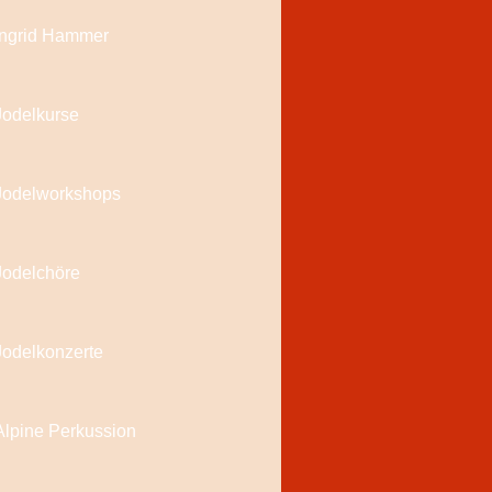
Ingrid Hammer
Jodelkurse
Jodelworkshops
Jodelchöre
Jodelkonzerte
Alpine Perkussion