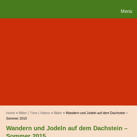
MENÜ
Menü
Home
»
Bilder | Töne | Videos
»
Bilder
»
Wandern und Jodeln auf dem Dachstein –
Sommer 2015
Wandern und Jodeln auf dem Dachstein –
Sommer 2015